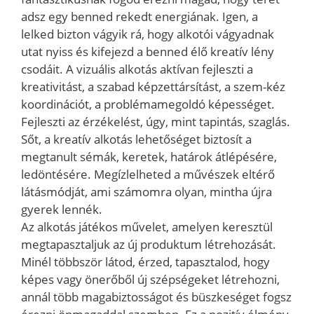
adsz egy benned rekedt energiának. Igen, a
lelked bizton vágyik rá, hogy alkotói vágyadnak
utat nyiss és kifejezd a benned élő kreatív lény
csodáit. A vizuális alkotás aktívan fejleszti a
kreativitást, a szabad képzettársítást, a szem-kéz
koordinációt, a problémamegoldó képességet.
Fejleszti az érzékelést, úgy, mint tapintás, szaglás.
Sőt, a kreatív alkotás lehetőséget biztosít a
megtanult sémák, keretek, határok átlépésére,
ledöntésére. Megízlelheted a művészek eltérő
látásmódját, ami számomra olyan, mintha újra
gyerek lennék.
Az alkotás játékos művelet, amelyen keresztül
megtapasztaljuk az új produktum létrehozását.
Minél többször látod, érzed, tapasztalod, hogy
képes vagy önerőből új szépségeket létrehozni,
annál több magabiztosságot és büszkeséget fogsz