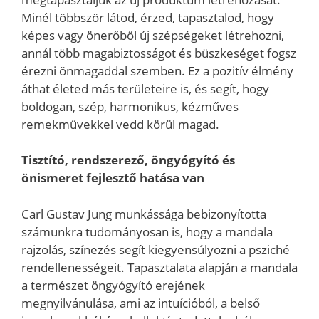
Minél többször látod, érzed, tapasztalod, hogy
képes vagy önerőből új szépségeket létrehozni,
annál több magabiztosságot és büszkeséget fogsz
érezni önmagaddal szemben. Ez a pozitív élmény
áthat életed más területeire is, és segít, hogy
boldogan, szép, harmonikus, kézműves
remekművekkel vedd körül magad.
Tisztító, rendszerező, öngyógyító és
önismeret fejlesztő hatása van
Carl Gustav Jung munkássága bebizonyította
számunkra tudományosan is, hogy a mandala
rajzolás, színezés segít kiegyensúlyozni a psziché
rendellenességeit. Tapasztalata alapján a mandala
a természet öngyógyító erejének
megnyilvánulása, ami az intuícióból, a belső