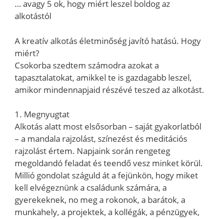
… avagy 5 ok, hogy miért leszel boldog az
alkotástól
A kreatív alkotás életminőség javító hatású. Hogy
miért?
Csokorba szedtem számodra azokat a
tapasztalatokat, amikkel te is gazdagabb leszel,
amikor mindennapjaid részévé teszed az alkotást.
1. Megnyugtat
Alkotás alatt most elsősorban – saját gyakorlatból
– a mandala rajzolást, színezést és meditációs
rajzolást értem. Napjaink során rengeteg
megoldandó feladat és teendő vesz minket körül.
Millió gondolat száguld át a fejünkön, hogy miket
kell elvégeznünk a családunk számára, a
gyerekeknek, no meg a rokonok, a barátok, a
munkahely, a projektek, a kollégák, a pénzügyek,