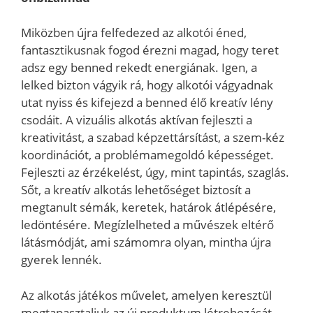
Miközben újra felfedezed az alkotói éned,
fantasztikusnak fogod érezni magad, hogy teret
adsz egy benned rekedt energiának. Igen, a
lelked bizton vágyik rá, hogy alkotói vágyadnak
utat nyiss és kifejezd a benned élő kreatív lény
csodáit. A vizuális alkotás aktívan fejleszti a
kreativitást, a szabad képzettársítást, a szem-kéz
koordinációt, a problémamegoldó képességet.
Fejleszti az érzékelést, úgy, mint tapintás, szaglás.
Sőt, a kreatív alkotás lehetőséget biztosít a
megtanult sémák, keretek, határok átlépésére,
ledöntésére. Megízlelheted a művészek eltérő
látásmódját, ami számomra olyan, mintha újra
gyerek lennék.
Az alkotás játékos művelet, amelyen keresztül
megtapasztaljuk az új produktum létrehozását.