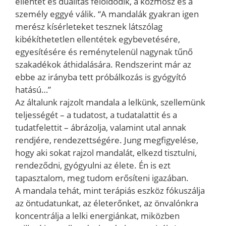
ellentét és dualitás feloldódik, a kozmosz és a
személy eggyé válik. “A mandalák gyakran igen
merész kísérleteket tesznek látszólag
kibékíthetetlen ellentétek egybevetésére,
egyesítésére és reménytelenül nagynak tűnő
szakadékok áthidalására. Rendszerint már az
ebbe az irányba tett próbálkozás is gyógyító
hatású…”
Az általunk rajzolt mandala a lelkünk, szellemünk
teljességét – a tudatost, a tudatalattit és a
tudatfelettit – ábrázolja, valamint utal annak
rendjére, rendezettségére. Jung megfigyelése,
hogy aki sokat rajzol mandalát, elkezd tisztulni,
rendeződni, gyógyulni az élete. Én is ezt
tapasztalom, meg tudom erősíteni igazában.
A mandala tehát, mint terápiás eszköz fókuszálja
az öntudatunkat, az életerőnket, az önvalónkra
koncentrálja a lelki energiánkat, miközben