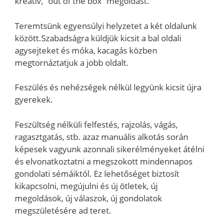
kreatív, “out of the box” megoldást.
Teremtsünk egyensúlyi helyzetet a két oldalunk
között.Szabadságra küldjük kicsit a bal oldali
agysejteket és móka, kacagás közben
megtornáztatjuk a jobb oldalt.
Feszülés és nehézségek nélkül legyünk kicsit újra
gyerekek.
Feszültség nélküli felfestés, rajzolás, vágás,
ragasztgatás, stb. azaz manuális alkotás során
képesek vagyunk azonnali sikerélményeket átélni
és elvonatkoztatni a megszokott mindennapos
gondolati sémáiktól. Ez lehetőséget biztosít
kikapcsolni, megújulni és új ötletek, új
megoldások, új válaszok, új gondolatok
megszületésére ad teret.