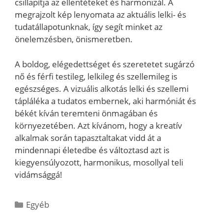
csillapítja az ellentéteket és harmonizál. A
megrajzolt kép lenyomata az aktuális lelki- és
tudatállapotunknak, így segít minket az
önelemzésben, önismeretben.
A boldog, elégedettséget és szeretetet sugárzó
nő és férfi testileg, lelkileg és szellemileg is
egészséges. A vizuális alkotás lelki és szellemi
tápláléka a tudatos embernek, aki harmóniát és
békét kíván teremteni önmagában és
környezetében. Azt kívánom, hogy a kreatív
alkalmak során tapasztaltakat vidd át a
mindennapi életedbe és változtasd azt is
kiegyensúlyozott, harmonikus, mosollyal teli
vidámsággá!
Kategória
Egyéb