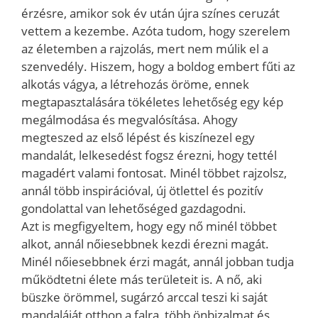
érzésre, amikor sok év után újra színes ceruzát
vettem a kezembe. Azóta tudom, hogy szerelem
az életemben a rajzolás, mert nem múlik el a
szenvedély. Hiszem, hogy a boldog embert fűti az
alkotás vágya, a létrehozás öröme, ennek
megtapasztalására tökéletes lehetőség egy kép
megálmodása és megvalósítása. Ahogy
megteszed az első lépést és kiszínezel egy
mandalát, lelkesedést fogsz érezni, hogy tettél
magadért valami fontosat. Minél többet rajzolsz,
annál több inspirációval, új ötlettel és pozitív
gondolattal van lehetőséged gazdagodni.
Azt is megfigyeltem, hogy egy nő minél többet
alkot, annál nőiesebbnek kezdi érezni magát.
Minél nőiesebbnek érzi magát, annál jobban tudja
működtetni élete más területeit is. A nő, aki
büszke örömmel, sugárzó arccal teszi ki saját
mandaláját otthon a falra, több önbizalmat és