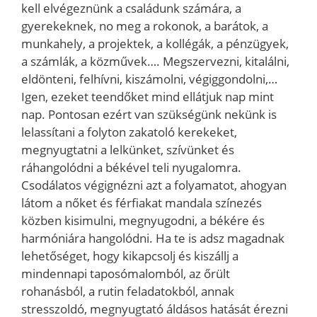
kell elvégeznünk a családunk számára, a
gyerekeknek, no meg a rokonok, a barátok, a
munkahely, a projektek, a kollégák, a pénzügyek,
a számlák, a közművek…. Megszervezni, kitalálni,
eldönteni, felhívni, kiszámolni, végiggondolni,…
Igen, ezeket teendőket mind ellátjuk nap mint
nap. Pontosan ezért van szükségünk nekünk is
lelassítani a folyton zakatoló kerekeket,
megnyugtatni a lelkünket, szívünket és
ráhangolódni a békével teli nyugalomra.
Csodálatos végignézni azt a folyamatot, ahogyan
látom a nőket és férfiakat mandala színezés
közben kisimulni, megnyugodni, a békére és
harmóniára hangolódni. Ha te is adsz magadnak
lehetőséget, hogy kikapcsolj és kiszállj a
mindennapi taposómalomból, az őrült
rohanásból, a rutin feladatokból, annak
stresszoldó, megnyugtató áldásos hatását érezni