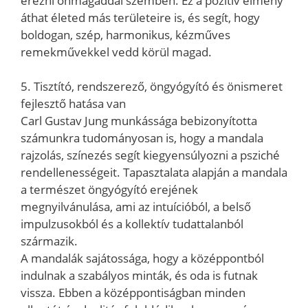
érezni önmagaddal szemben. Ez a pozitív élmény
áthat életed más területeire is, és segít, hogy
boldogan, szép, harmonikus, kézműves
remekművekkel vedd körül magad.
5. Tisztító, rendszerező, öngyógyító és önismeret
fejlesztő hatása van
Carl Gustav Jung munkássága bebizonyította
számunkra tudományosan is, hogy a mandala
rajzolás, színezés segít kiegyensúlyozni a psziché
rendellenességeit. Tapasztalata alapján a mandala
a természet öngyógyító erejének
megnyilvánulása, ami az intuícióból, a belső
impulzusokból és a kollektív tudattalanból
származik.
A mandalák sajátossága, hogy a középpontból
indulnak a szabályos minták, és oda is futnak
vissza. Ebben a középpontiságban minden