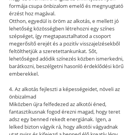
formája csupa önbizalom emelő és megnyugtató
érzést hoz magával.
Otthon, egyedül is öröm az alkotás, e mellett jó
lehetőség közösségben létrehozni egy színes
szépséget, így megtapasztalhatod a csoport
megerősítő erejét és a pozitív visszajelzésekből
feltölthetjük a szeretettankunkat. Sőt,
lehetőséged adódik színezés közben ismerkedni,
barátkozni, beszélgetni hasonló érdeklődési körű
emberekkel.
4. Az alkotás fejleszti a képességeidet, növeli az
önbizalmad
Miközben újra felfedezed az alkotói éned,
fantasztikusnak fogod érezni magad, hogy teret
adsz egy benned rekedt energiának. Igen, a
lelked bizton vágyik rá, hogy alkotói vágyadnak
utat nyiss és kifejezd a benned élő kreatív lény