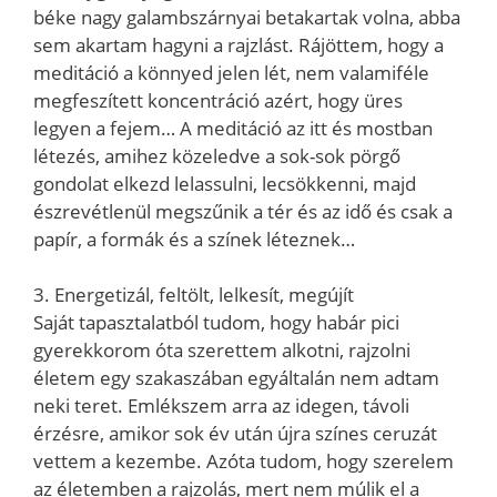
béke nagy galambszárnyai betakartak volna, abba
sem akartam hagyni a rajzlást. Rájöttem, hogy a
meditáció a könnyed jelen lét, nem valamiféle
megfeszített koncentráció azért, hogy üres
legyen a fejem… A meditáció az itt és mostban
létezés, amihez közeledve a sok-sok pörgő
gondolat elkezd lelassulni, lecsökkenni, majd
észrevétlenül megszűnik a tér és az idő és csak a
papír, a formák és a színek léteznek…
3. Energetizál, feltölt, lelkesít, megújít
Saját tapasztalatból tudom, hogy habár pici
gyerekkorom óta szerettem alkotni, rajzolni
életem egy szakaszában egyáltalán nem adtam
neki teret. Emlékszem arra az idegen, távoli
érzésre, amikor sok év után újra színes ceruzát
vettem a kezembe. Azóta tudom, hogy szerelem
az életemben a rajzolás, mert nem múlik el a