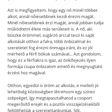
Azt is megfigyeltem, hogy egy nő minél többet
alkot, annál nőiesebbnek kezdi érezni magát.
Minél nőiesebbnek érzi magát, annál jobban tudja
működtetni élete más területeit is. A nő, aki
büszke örömmel, sugárzó arccal teszi ki saját
alkotását otthon a falra, több önbizalmat és
szeretetet fog érezni önmaga iránt, és ez jól
mérhető a férfi bókok számával… Azt gondolom,
hogy ez a férfiakra is igaz, az önkifejezés ilyen
formája csupa önbizalom emelő és megnyugtató
érzést hoz magával.
Otthon, egyedül is öröm az alkotás, e mellett jó
lehetőség közösségben létrehozni egy színes
szépséget, így megtapasztalhatod a csoport
megerősítő erejét és a pozitív visszajelzésekből
feltölthetjük a szeretettankunkat. Sőt,