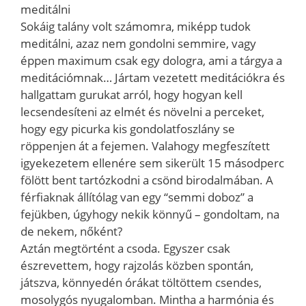
meditálni
Sokáig talány volt számomra, miképp tudok
meditálni, azaz nem gondolni semmire, vagy
éppen maximum csak egy dologra, ami a tárgya a
meditációmnak… Jártam vezetett meditációkra és
hallgattam gurukat arról, hogy hogyan kell
lecsendesíteni az elmét és növelni a perceket,
hogy egy picurka kis gondolatfoszlány se
röppenjen át a fejemen. Valahogy megfeszített
igyekezetem ellenére sem sikerült 15 másodperc
fölött bent tartózkodni a csönd birodalmában. A
férfiaknak állítólag van egy “semmi doboz” a
fejükben, úgyhogy nekik könnyű – gondoltam, na
de nekem, nőként?
Aztán megtörtént a csoda. Egyszer csak
észrevettem, hogy rajzolás közben spontán,
játszva, könnyedén órákat töltöttem csendes,
mosolygós nyugalomban. Mintha a harmónia és