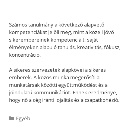
Számos tanulmány a következő alapvető
kompetenciákat jelöli meg, mint a közeli jövő
sikerembereinek kompetenciáit: saját
élményeken alapuló tanulás, kreativitás, fókusz,
koncentráció.
A sikeres szervezetek alapkövei a sikeres
emberek. A közös munka megerősíti a
munkatársak közötti együttműködést és a
jóindulatú kommunikációt. Ennek eredménye,
hogy nő a cég iránti lojalitás és a csapatkohézió.
Kategória
Egyéb