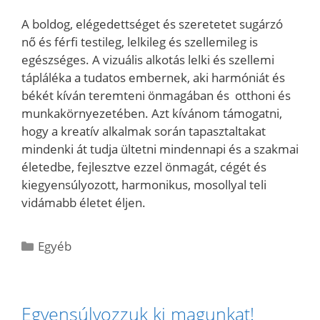
A boldog, elégedettséget és szeretetet sugárzó
nő és férfi testileg, lelkileg és szellemileg is
egészséges. A vizuális alkotás lelki és szellemi
tápláléka a tudatos embernek, aki harmóniát és
békét kíván teremteni önmagában és otthoni és
munkakörnyezetében. Azt kívánom támogatni,
hogy a kreatív alkalmak során tapasztaltakat
mindenki át tudja ültetni mindennapi és a szakmai
életedbe, fejlesztve ezzel önmagát, cégét és
kiegyensúlyozott, harmonikus, mosollyal teli
vidámabb életet éljen.
Kategória
Egyéb
Egyensúlyozzuk ki magunkat!