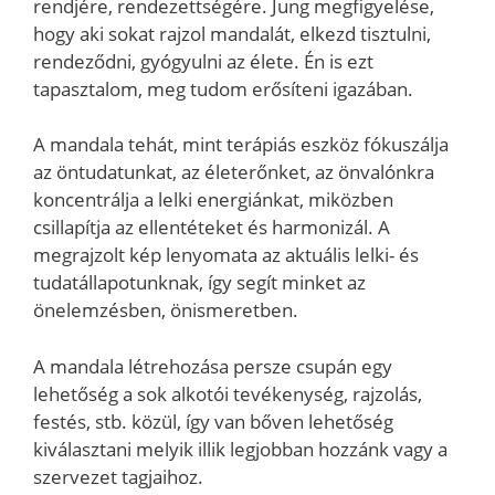
rendjére, rendezettségére. Jung megfigyelése,
hogy aki sokat rajzol mandalát, elkezd tisztulni,
rendeződni, gyógyulni az élete. Én is ezt
tapasztalom, meg tudom erősíteni igazában.
A mandala tehát, mint terápiás eszköz fókuszálja
az öntudatunkat, az életerőnket, az önvalónkra
koncentrálja a lelki energiánkat, miközben
csillapítja az ellentéteket és harmonizál. A
megrajzolt kép lenyomata az aktuális lelki- és
tudatállapotunknak, így segít minket az
önelemzésben, önismeretben.
A mandala létrehozása persze csupán egy
lehetőség a sok alkotói tevékenység, rajzolás,
festés, stb. közül, így van bőven lehetőség
kiválasztani melyik illik legjobban hozzánk vagy a
szervezet tagjaihoz.