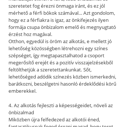
szeretetet fog érezni önmaga iránt, és ez jól
mérhető a férfi bókok számával… Azt gondolom,
hogy ez a férfiakra is igaz, az önkifejezés ilyen
formája csupa önbizalom emelő és megnyugtató
érzést hoz magával.
Otthon, egyedül is öröm az alkotás, e mellett jó
lehetőség közösségben létrehozni egy színes
szépséget, így megtapasztalhatod a csoport
megerősítő erejét és a pozitív visszajelzésekből
feltölthetjük a szeretettankunkat. Sőt,
lehetőséged adódik színezés közben ismerkedni,
barátkozni, beszélgetni hasonló érdeklődési körű
emberekkel.
4. Az alkotás fejleszti a képességeidet, növeli az
önbizalmad
Miközben újra felfedezed az alkotói éned,
fantasztikusnak fogod érezni magad, hogy teret