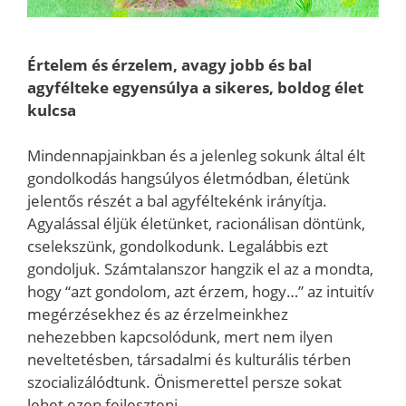
Értelem és érzelem, avagy jobb és bal
agyfélteke egyensúlya a sikeres, boldog élet
kulcsa
Mindennapjainkban és a jelenleg sokunk által élt
gondolkodás hangsúlyos életmódban, életünk
jelentős részét a bal agyféltekénk irányítja.
Agyalással éljük életünket, racionálisan döntünk,
cselekszünk, gondolkodunk. Legalábbis ezt
gondoljuk. Számtalanszor hangzik el az a mondta,
hogy “azt gondolom, azt érzem, hogy…” az intuitív
megérzésekhez és az érzelmeinkhez
nehezebben kapcsolódunk, mert nem ilyen
neveltetésben, társadalmi és kulturális térben
szocializálódtunk. Önismerettel persze sokat
lehet ezen fejleszteni.