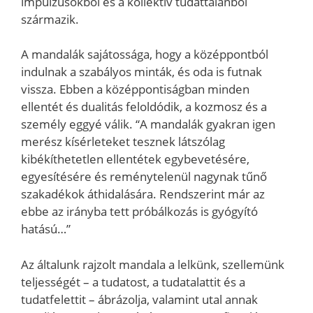
impulzusokból és a kollektív tudattalanból
származik.
A mandalák sajátossága, hogy a középpontból
indulnak a szabályos minták, és oda is futnak
vissza. Ebben a középpontiságban minden
ellentét és dualitás feloldódik, a kozmosz és a
személy eggyé válik. “A mandalák gyakran igen
merész kísérleteket tesznek látszólag
kibékíthetetlen ellentétek egybevetésére,
egyesítésére és reménytelenül nagynak tűnő
szakadékok áthidalására. Rendszerint már az
ebbe az irányba tett próbálkozás is gyógyító
hatású…”
Az általunk rajzolt mandala a lelkünk, szellemünk
teljességét – a tudatost, a tudatalattit és a
tudatfelettit – ábrázolja, valamint utal annak