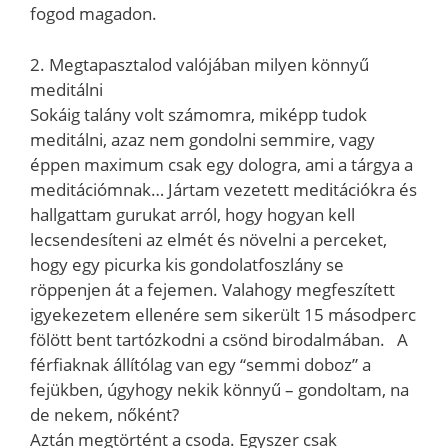
fogod magadon.
2. Megtapasztalod valójában milyen könnyű
meditálni
Sokáig talány volt számomra, miképp tudok
meditálni, azaz nem gondolni semmire, vagy
éppen maximum csak egy dologra, ami a tárgya a
meditációmnak… Jártam vezetett meditációkra és
hallgattam gurukat arról, hogy hogyan kell
lecsendesíteni az elmét és növelni a perceket,
hogy egy picurka kis gondolatfoszlány se
röppenjen át a fejemen. Valahogy megfeszített
igyekezetem ellenére sem sikerült 15 másodperc
fölött bent tartózkodni a csönd birodalmában. A
férfiaknak állítólag van egy “semmi doboz” a
fejükben, úgyhogy nekik könnyű – gondoltam, na
de nekem, nőként?
Aztán megtörtént a csoda. Egyszer csak