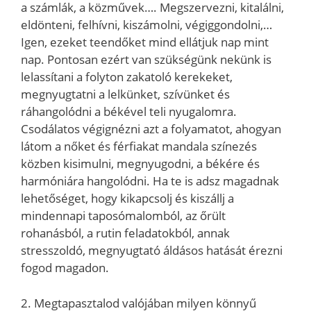
a számlák, a közművek…. Megszervezni, kitalálni,
eldönteni, felhívni, kiszámolni, végiggondolni,…
Igen, ezeket teendőket mind ellátjuk nap mint
nap. Pontosan ezért van szükségünk nekünk is
lelassítani a folyton zakatoló kerekeket,
megnyugtatni a lelkünket, szívünket és
ráhangolódni a békével teli nyugalomra.
Csodálatos végignézni azt a folyamatot, ahogyan
látom a nőket és férfiakat mandala színezés
közben kisimulni, megnyugodni, a békére és
harmóniára hangolódni. Ha te is adsz magadnak
lehetőséget, hogy kikapcsolj és kiszállj a
mindennapi taposómalomból, az őrült
rohanásból, a rutin feladatokból, annak
stresszoldó, megnyugtató áldásos hatását érezni
fogod magadon.
2. Megtapasztalod valójában milyen könnyű