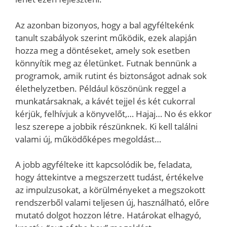
Az azonban bizonyos, hogy a bal agyféltekénk
tanult szabályok szerint működik, ezek alapján
hozza meg a döntéseket, amely sok esetben
könnyítik meg az életünket. Futnak bennünk a
programok, amik rutint és biztonságot adnak sok
élethelyzetben. Például köszönünk reggel a
munkatársaknak, a kávét tejjel és két cukorral
kérjük, felhívjuk a könyvelőt,… Hajaj… No és ekkor
lesz szerepe a jobbik részünknek. Ki kell találni
valami új, működőképes megoldást…
A jobb agyfélteke itt kapcsolódik be, feladata,
hogy áttekintve a megszerzett tudást, értékelve
az impulzusokat, a körülményeket a megszokott
rendszerből valami teljesen új, használható, előre
mutató dolgot hozzon létre. Határokat elhagyó,