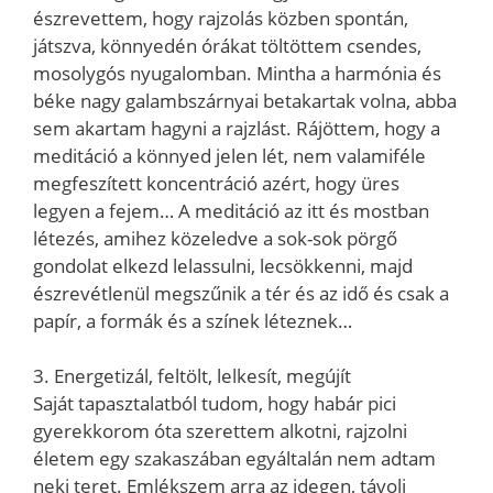
észrevettem, hogy rajzolás közben spontán,
játszva, könnyedén órákat töltöttem csendes,
mosolygós nyugalomban. Mintha a harmónia és
béke nagy galambszárnyai betakartak volna, abba
sem akartam hagyni a rajzlást. Rájöttem, hogy a
meditáció a könnyed jelen lét, nem valamiféle
megfeszített koncentráció azért, hogy üres
legyen a fejem… A meditáció az itt és mostban
létezés, amihez közeledve a sok-sok pörgő
gondolat elkezd lelassulni, lecsökkenni, majd
észrevétlenül megszűnik a tér és az idő és csak a
papír, a formák és a színek léteznek…
3. Energetizál, feltölt, lelkesít, megújít
Saját tapasztalatból tudom, hogy habár pici
gyerekkorom óta szerettem alkotni, rajzolni
életem egy szakaszában egyáltalán nem adtam
neki teret. Emlékszem arra az idegen, távoli