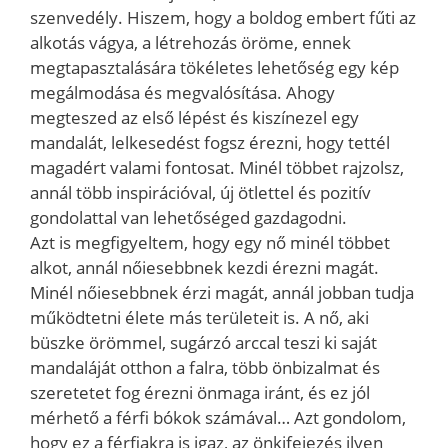
szenvedély. Hiszem, hogy a boldog embert fűti az
alkotás vágya, a létrehozás öröme, ennek
megtapasztalására tökéletes lehetőség egy kép
megálmodása és megvalósítása. Ahogy
megteszed az első lépést és kiszínezel egy
mandalát, lelkesedést fogsz érezni, hogy tettél
magadért valami fontosat. Minél többet rajzolsz,
annál több inspirációval, új ötlettel és pozitív
gondolattal van lehetőséged gazdagodni.
Azt is megfigyeltem, hogy egy nő minél többet
alkot, annál nőiesebbnek kezdi érezni magát.
Minél nőiesebbnek érzi magát, annál jobban tudja
működtetni élete más területeit is. A nő, aki
büszke örömmel, sugárzó arccal teszi ki saját
mandaláját otthon a falra, több önbizalmat és
szeretetet fog érezni önmaga iránt, és ez jól
mérhető a férfi bókok számával… Azt gondolom,
hogy ez a férfiakra is igaz, az önkifejezés ilyen