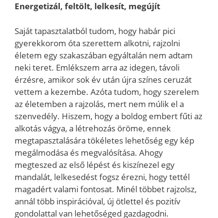
Energetizál, feltölt, lelkesít, megújít
Saját tapasztalatból tudom, hogy habár pici
gyerekkorom óta szerettem alkotni, rajzolni
életem egy szakaszában egyáltalán nem adtam
neki teret. Emlékszem arra az idegen, távoli
érzésre, amikor sok év után újra színes ceruzát
vettem a kezembe. Azóta tudom, hogy szerelem
az életemben a rajzolás, mert nem múlik el a
szenvedély. Hiszem, hogy a boldog embert fűti az
alkotás vágya, a létrehozás öröme, ennek
megtapasztalására tökéletes lehetőség egy kép
megálmodása és megvalósítása. Ahogy
megteszed az első lépést és kiszínezel egy
mandalát, lelkesedést fogsz érezni, hogy tettél
magadért valami fontosat. Minél többet rajzolsz,
annál több inspirációval, új ötlettel és pozitív
gondolattal van lehetőséged gazdagodni.